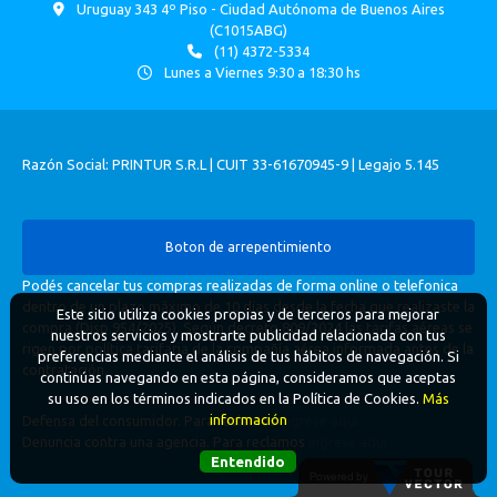
Uruguay 343 4º Piso - Ciudad Autónoma de Buenos Aires
(C1015ABG)
(11) 4372-5334
Lunes a Viernes 9:30 a 18:30 hs
Razón Social: PRINTUR S.R.L | CUIT 33-61670945-9 | Legajo 5.145
Boton de arrepentimiento
Podés cancelar tus compras realizadas de forma online o telefonica
dentro de un plazo máximo de 10 días desde la fecha que realizaste la
Este sitio utiliza cookies propias y de terceros para mejorar
compra (Disp.954/2025). Según decreto 809/2024 las tarifas aéreas se
nuestros servicios y mostrarte publicidad relacionada con tus
rigen por política tarifaria de la compañía aérea informada antes de la
preferencias mediante el análisis de tus hábitos de navegación. Si
contratación.
continúas navegando en esta página, consideramos que aceptas
su uso en los términos indicados en la Política de Cookies.
Más
información
Defensa del consumidor. Para reclamos
ingrese aquí
Denuncia contra una agencia. Para reclamos
ingrese aquí
Entendido