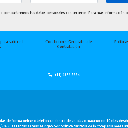
o compartiremos tus datos personales con terceros. Para más información con
ara salir del
Condiciones Generales de
Polític
s
Contratación
(11) 4372-5334
das de forma online o telefonica dentro de un plazo máximo de 10 días desde
2024 las tarifas aéreas se rigen por política tarifaria de la compañía aérea i