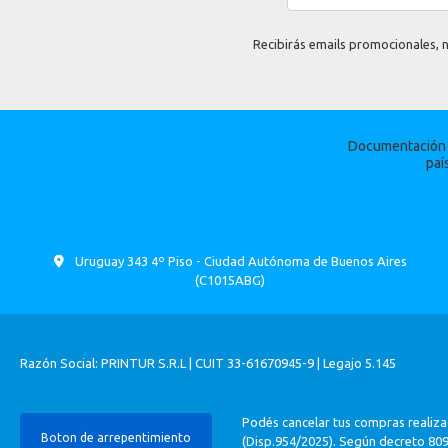
Recibirás emails promocionales, n
Documentación p
paí
Uruguay 343 4º Piso - Ciudad Autónoma de Buenos Aires
(C1015ABG)
Razón Social: PRINTUR S.R.L | CUIT 33-61670945-9 | Legajo 5.145
Podés cancelar tus compras realiza
Boton de arrepentimiento
(Disp.954/2025). Según decreto 809/