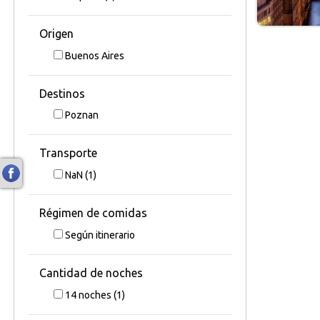
Origen
Buenos Aires
Destinos
Poznan
Transporte
NaN
(1)
Régimen de comidas
Según itinerario
Cantidad de noches
14
noches
(1)