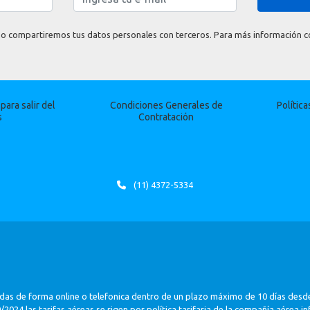
o compartiremos tus datos personales con terceros. Para más información con
ara salir del
Condiciones Generales de
Polític
s
Contratación
(11) 4372-5334
das de forma online o telefonica dentro de un plazo máximo de 10 días desde
2024 las tarifas aéreas se rigen por política tarifaria de la compañía aérea i