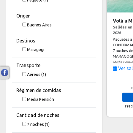
Origen
Volá a M
Buenos Aires
Salidas e
2026
Paquetes a
Destinos
CONFIRMAD
Maragogi
7 noches
de
MARAGOGI 
Media Pensió
Transporte
Ver sal
Aéreos
(1)
Régimen de comidas
Media Pensión
Prec
Cantidad de noches
7
noches
(1)