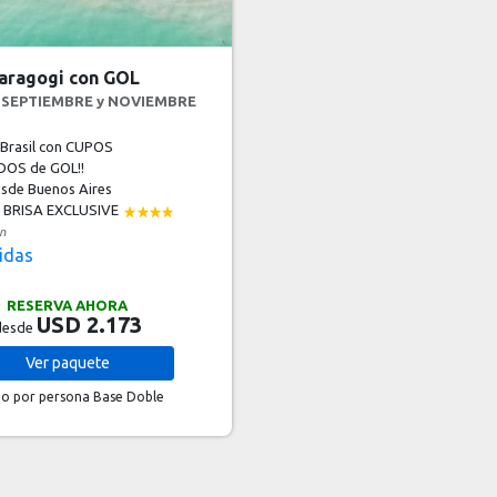
aragogi con GOL
n SEPTIEMBRE y NOVIEMBRE
 Brasil con CUPOS
OS de GOL!!
sde Buenos Aires
BRISA EXCLUSIVE
n
idas
RESERVA AHORA
USD 2.173
desde
Ver
paquete
io por persona
Base Doble