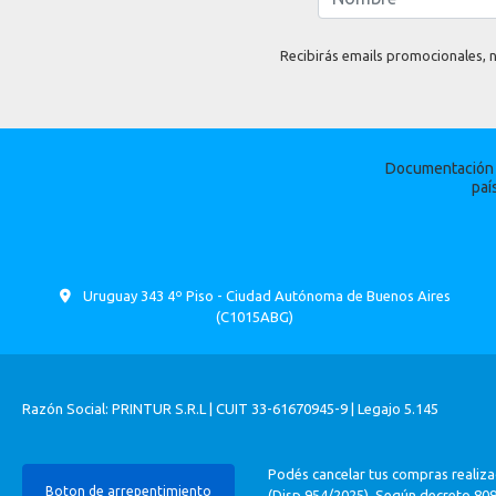
Recibirás emails promocionales, n
Documentación p
paí
Uruguay 343 4º Piso - Ciudad Autónoma de Buenos Aires
(C1015ABG)
Razón Social: PRINTUR S.R.L | CUIT 33-61670945-9 | Legajo 5.145
Podés cancelar tus compras realiza
Boton de arrepentimiento
(Disp.954/2025). Según decreto 809/