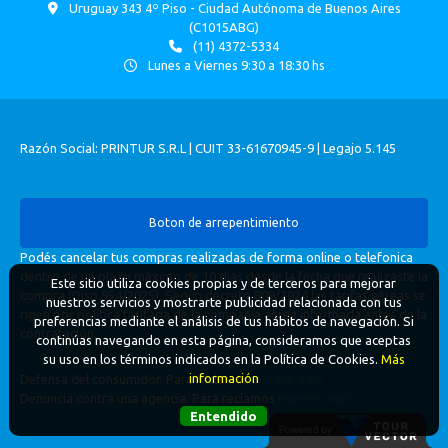
Uruguay 343 4º Piso - Ciudad Autónoma de Buenos Aires
(C1015ABG)
(11) 4372-5334
Lunes a Viernes 9:30 a 18:30 hs
Razón Social: PRINTUR S.R.L | CUIT 33-61670945-9 | Legajo 5.145
Boton de arrepentimiento
Podés cancelar tus compras realizadas de forma online o telefonica
dentro de un plazo máximo de 10 días desde la fecha que realizaste la
Este sitio utiliza cookies propias y de terceros para mejorar
compra (Disp.954/2025). Según decreto 809/2024 las tarifas aéreas se
nuestros servicios y mostrarte publicidad relacionada con tus
rigen por política tarifaria de la compañía aérea informada antes de la
preferencias mediante el análisis de tus hábitos de navegación. Si
contratación.
continúas navegando en esta página, consideramos que aceptas
su uso en los términos indicados en la Política de Cookies.
Más
información
Defensa del consumidor. Para reclamos
ingrese aquí
Denuncia contra una agencia. Para reclamos
ingrese aquí
Entendido