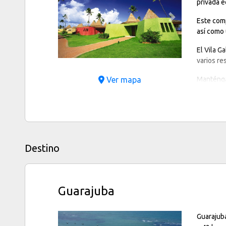
privada 
Este comp
Previous
Next
así como 
El Vila G
varios re
Manténgas
Ver mapa
acuáticas
peluquerí
Destino
Guarajuba
Guarajub