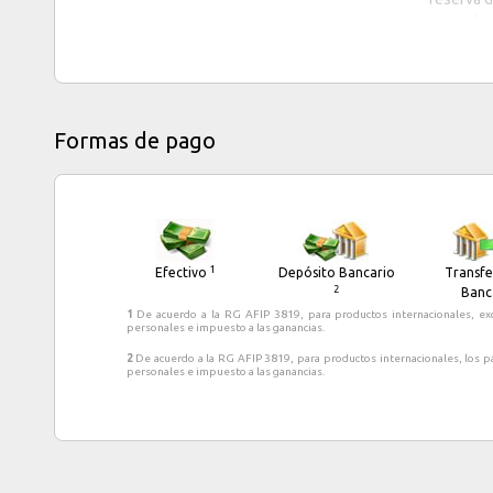
parte del
dedicado 
escenario
centros d
El Castill
Formas de pago
medieval 
su origen
1
Efectivo
Depósito Bancario
Transfe
2
Banc
1
De acuerdo a la RG AFIP 3819, para productos internacionales, ex
personales e impuesto a las ganancias.
2
De acuerdo a la RG AFIP 3819, para productos internacionales, los p
personales e impuesto a las ganancias.