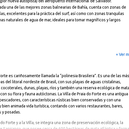
(por nueva autopista) del aeropuerto internacional de Salvador.
da una de las mejores zonas balnearias de Bahía, cuenta con zonas de
las, excelentes para la práctica del
surf
, así como con zonas tranquilas
nas naturales
de agua de mar, ideales para tomar magníficos y largos
+ Ver 
Forte es cariñosamente llamada la “polinesia Brasilera”. Es una de las má
eas del litoral nordeste de Brasil, con sus playas de aguas cristalinas,
cocoterales, dunas, playas, ríos y también una reserva ecológica de mat
, con su flora y fauna autóctonas. La Villa de Praia do Forte es una antigua
pescadores, con características rústicas bien conservadas y con una
 bien animada vida turística, contando con varios restaurantes, bares,
s y posadas.
a do Forte y a la Villa, se integra una zona de preservación ecológica, la
e Sapiranga, que posee cerca de 600 hectáreas de mata atlántica y form