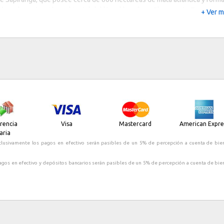
 área de protección ambiental del litoral brasilero. El proyecto Tamar,
+ Ver 
a la preservación de las tortugas marinas, también forma parte de este
, haciendo de esta localidad uno de los principales y más importantes
e Ecoturismo de Brasil y América del Sur.
o Garcia d¨Avila, localizado a 2 km del centro de la Villa es un fuerte
construído en el siglo XVI durante la colonización portuguesa, por lo qu
 da el nombre de la Villa.
rencia
Visa
Mastercard
American Expre
aria
clusivamente los pagos en efectivo serán pasibles de un 5% de percepción a cuenta de bie
agos en efectivo y depósitos bancarios serán pasibles de un 5% de percepción a cuenta de bie