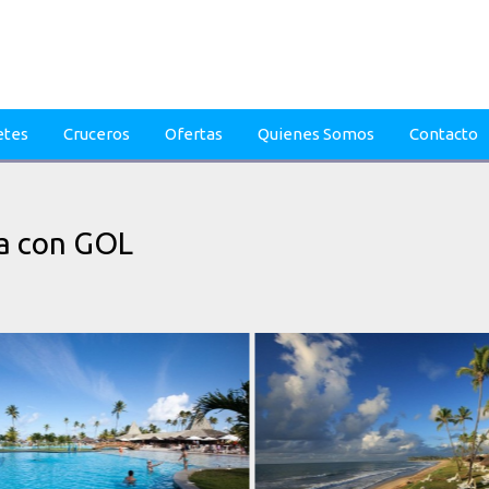
etes
Cruceros
Ofertas
Quienes Somos
Contacto
ba con GOL