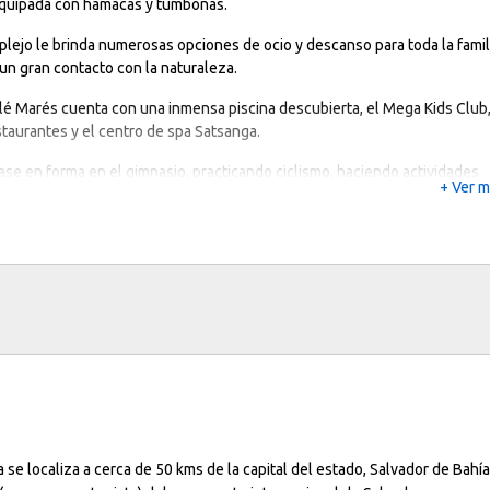
equipada con hamacas y tumbonas.
lejo le brinda numerosas opciones de ocio y descanso para toda la famil
un gran contacto con la naturaleza.
alé Marés cuenta con una inmensa piscina descubierta, el Mega Kids Club
staurantes y el centro de spa Satsanga.
e en forma en el gimnasio, practicando ciclismo, haciendo actividades
+ Ver 
 o jugando al tenis y otros deportes. El complejo también dispone de
a, tiendas y una agencia de viajes.
a
se localiza a cerca de 50 kms de la capital del estado,
Salvador de Bahía