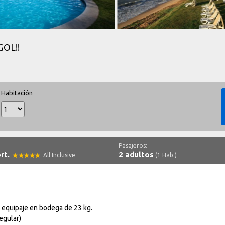
GOL!!
Habitación
Pasajeros:
rt.
2 adultos
All Inclusive
(1 Hab.)
 equipaje en bodega de 23 kg.
egular)