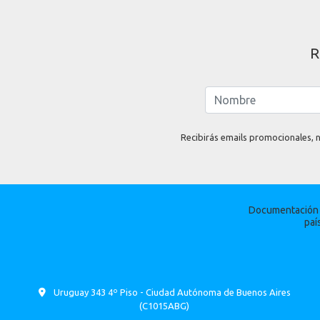
R
Recibirás emails promocionales, n
Documentación p
paí
Uruguay 343 4º Piso - Ciudad Autónoma de Buenos Aires
(C1015ABG)