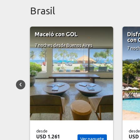
Brasil
Disfrutá Angra Dos Reis
Viví
con GOL
7 noc
7 noches
desde Buenos Aires
desde
desde
USD 2.029
USD 
aquete
Ver paquete