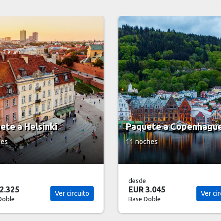
ete a Copenhague
Paquete a Londres
ches
21 noches
desde
3.045
USD 3.312
Ver circuito
Ver cir
Doble
Base Doble