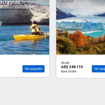
hes
3 noches
desde
348.110
AR$ 448.810
Ver paquete
Ver pa
Doble
Base Doble