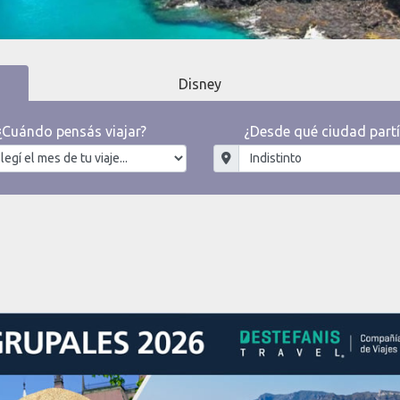
Disney
¿Cuándo pensás viajar?
¿Desde qué ciudad partí