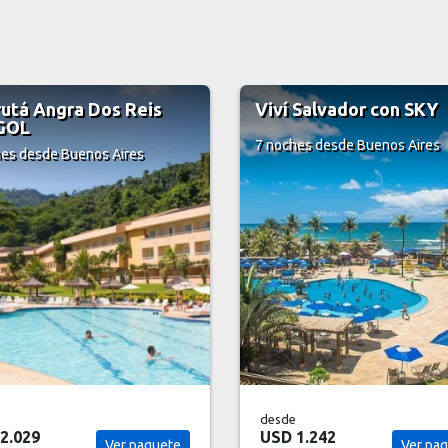
 Salvador con SKY
Volá a Porto Seguro c
GOL
hes
desde Buenos Aires
7 noches
desde Buenos Aires
desde
1.242
USD 1.822
Ver paquete
Ver pa