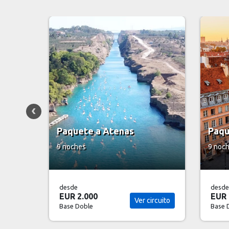
Paquete a Helsinki
Paqu
9 noches
11 no
desde
desde
EUR 2.325
EUR 
ircuito
Ver circuito
Base Doble
Base 