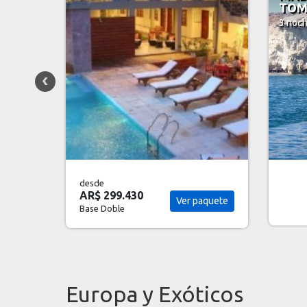
3 noc
TOMBO 4 DIAS
3 noches
desde Buenos Aires
desde
AR$ 
aquete
Ver paquete
Base 
Europa y Exóticos