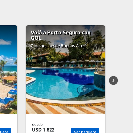
on
Volá a Praia do Forte con
Volá 
SKY
7 noch
7 noches
desde Buenos Aires
desde
desde
USD 2.050
USD 2
quete
Ver paquete