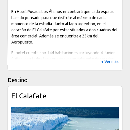
En Hotel Posada Los Álamos encontrará que cada espacio
ha sido pensado para que disfrute al máximo de cada
momento de la estadía. Junto al lago argentino, en el
corazón de El Calafate por estar situados a dos cuadras del
área comercial. Además se encuentra a 23km del
Aeropuerto.
El hotel cuenta con 144 habitaciones, incluyendo 4 Junior
Suites, con todos los servicios; especialmente decoradas
+ Ver más
para los huéspedes más exigentes, con vistas privilegiadas
a los jardines, y a la Cordillera de los Andes.
Destino
El Calafate