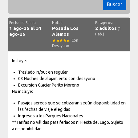
Buscar
Fecha de Salida:
Hotel:
Pasajeros:
1 ago-26 al 31
Posada Los
2 adultos
(1
ago-26
Alamos
Hab.)
Con
Desayuno
Incluye:
Traslado in/out en regular
03 Noches de alojamiento con desayuno
Excursion Glaciar Perito Moreno
No incluye:
Pasajes aéreos que se cotizarán según disponibilidad en
las fechas de viaje elegidas
Ingresos a los Parques Nacionales
**Tarifas no válidas para feriados ni Fiesta del Lago. Sujeto
a disponibilidad.