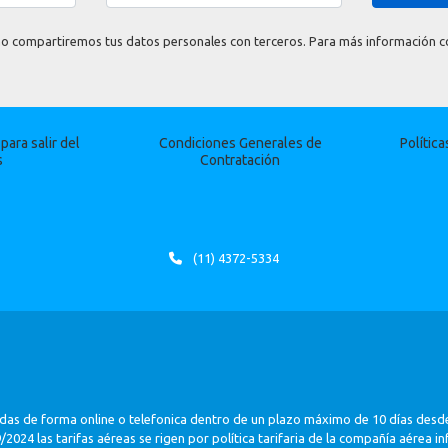
o compartiremos tus datos personales con terceros. Para más información con
ara salir del
Condiciones Generales de
Polític
s
Contratación
(11) 4372-5334
das de forma online o telefonica dentro de un plazo máximo de 10 días desde
2024 las tarifas aéreas se rigen por política tarifaria de la compañía aérea i