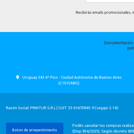
Recibirás emails promocionales, n
Documentación p
paí
Uruguay 343 4º Piso - Ciudad Autónoma de Buenos Aires
(C1015ABG)
Razón Social: PRINTUR S.R.L | CUIT 33-61670945-9 | Legajo 5.145
Podés cancelar tus compras realiza
Boton de arrepentimiento
(Disp.954/2025). Según decreto 809/